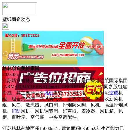
壁纸商企动态
格林创造美好家园
2023-06-19 浏览:
113
江苏靖江格林人工环境设备有限公司，是由香港远航国际集团
(ARMADAINTERNATIo
nAL GROUP LIMITED)共同参股组建
而成，其主要产品有
风机
盘管、新风机组、远程射流
空调
机
组、组合式空调、新风换气机、全热交换器、热回收新风机
组、风口、散流器、风口阀、排烟防火阀、风机、高温排烟风
机、
消防
风机、风机调节阀、消声器、表冷器、风机箱、风
柜、百叶箱、空气幕、中央空调配件。
江苏格林占地面积15000m2，建筑面积6850m2,年生产能力已