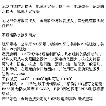
尼龙电缆防水接头，电缆固定头，格兰头，电缆锁头，尼龙防
水接头，线缆固定接头
尼龙浪管与浪管接头，金属软管与软管接头，其他电缆接头配
件产品
不锈钢防水接头简介
螺牙规格：公制牙ＭG牙规，德制PG牙，美制NPT锥螺纹，英
制G(PF)管螺纹
產品說明：304不锈钢材质精制而成，具有独特的防爆功能，
特殊夹紧爪与夹紧圈之设计，夹紧电缆范围大，抗拉力特强，
可防水、防尘、抗盐、耐弱酸、酒精、油、油脂及一般溶剂。
防护等级：在规定的卡口范围内，并使用密封圈旋紧迫紧头，
达到IP68-5Bar
工作温度：-40℃~＋100℃短时可达＋120℃
产品材質：A.C.F部份以不锈钢製成，E部份以UL認可之尼龍
PA66製成(防火等級UL94V-2)，B及D部份採用EPDM耐候橡膠
製成。
产品颜色：金属色接受定制316不锈钢,耐高温,阻燃型等