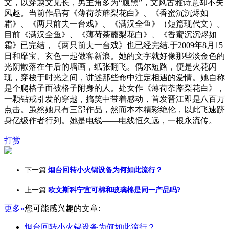
文，以穿越文见长，男主角多为“腹黑”，文风古雅诗意却不失
风趣。当前作品有《薄荷荼蘼梨花白》、《香蜜沉沉烬如
霜》、《两只前夫一台戏》、《满汉全鱼》（短篇现代文）。
目前《满汉全鱼》、《薄荷荼蘼梨花白》、《香蜜沉沉烬如
霜》已完结，《两只前夫一台戏》也已经完结.于2009年8月15
日和靡宝、玄色一起做客新浪。她的文字就好像那些淡金色的
光阴散落在午后的墙画，纸张翻飞。偶尔短路，便是火花闪
现，穿梭于时光之间，讲述那些命中注定相遇的爱情。她自称
是个爬格子而被格子附身的人。处女作《薄荷荼蘼梨花白》，
一颗钻戒引发的穿越，搞笑中带着感动，首发晋江即是八百万
点击。虽然她只有三部作品，然而本本精彩绝伦，以此飞速跻
身亿级作者行列。她是电线——电线恒久远，一根永流传。
打赏
下一篇:
烟台回转小火锅设备为何如此流行？
上一篇:
欧文斯科宁宜可棉和玻璃棉是同一产品吗?
更多»
您可能感兴趣的文章:
烟台回转小火锅设备为何如此流行？