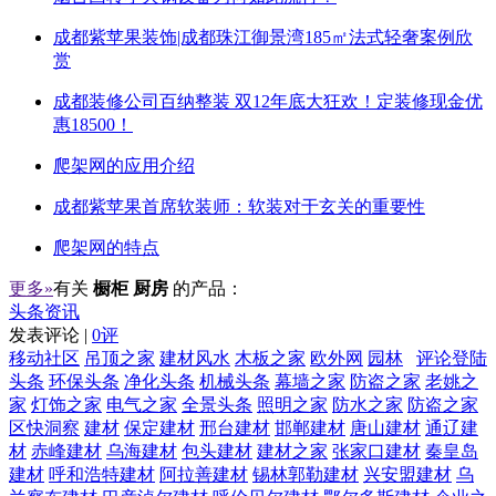
成都紫苹果装饰|成都珠江御景湾185㎡法式轻奢案例欣
赏
成都装修公司百纳整装 双12年底大狂欢！定装修现金优
惠18500！
爬架网的应用介绍
成都紫苹果首席软装师：软装对于玄关的重要性
爬架网的特点
更多»
有关
橱柜 厨房
的产品：
头条资讯
发表评论 |
0评
移动社区
吊顶之家
建材风水
木板之家
欧外网
园林
评论登陆
头条
环保头条
净化头条
机械头条
幕墙之家
防盗之家
老姚之
家
灯饰之家
电气之家
全景头条
照明之家
防水之家
防盗之家
区快洞察
建材
保定建材
邢台建材
邯郸建材
唐山建材
通辽建
材
赤峰建材
乌海建材
包头建材
建材之家
张家口建材
秦皇岛
建材
呼和浩特建材
阿拉善建材
锡林郭勒建材
兴安盟建材
乌