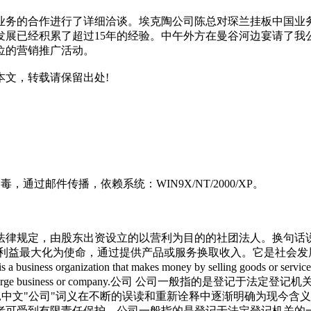
业务的合作进行了详细洽谈。埃克陶公司陈总对琛兰挂板中国业
发展已经积累了超过15年的经验。中午外方在曼谷河边宴请了我
位的营销推广活动。
文，转载请保留出处!
病毒，通过邮件传播，依赖系统：WIN9X/NT/2000/XP。
法律规定，由股东出资设立的以营利为目的的社团法人。换句话
人利益最大化为使命，通过提供产品或服务换取收入。它是社会发
ss organization that makes mo
ney by selling goods or servic
: A corporation is a large business or company.公司
中,中文"公司"词义在不断的误读和重新诠释中逐渐明确为现今含
者可受到有限责任保护。公司一般指的是登记于法定登记机关的一类