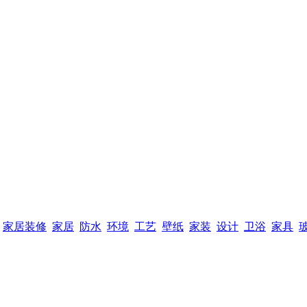
家居装修
家居
防水
环境
工艺
壁纸
家装
设计
卫浴
家具