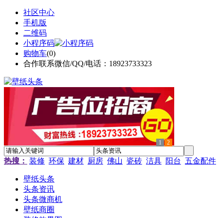
社区中心
手机版
二维码
小程序码
购物车
(
0
)
合作联系微信/QQ/电话：18923733323
1
2
热搜：
装修
环保
建材
厨房
佛山
瓷砖
洁具
阳台
五金配件
壁纸头条
头条资讯
头条微商机
壁纸商圈