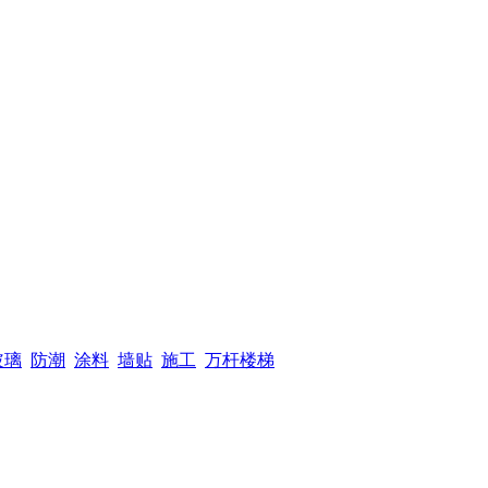
玻璃
防潮
涂料
墙贴
施工
万杆楼梯