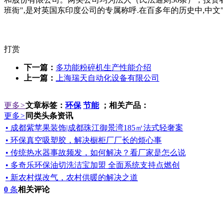
班衙",是对英国东印度公司的专属称呼.在百多年的历史中,中
打赏
下一篇：
多功能粉碎机生产性能介绍
上一篇：
上海瑞天自动化设备有限公司
更多
>
文章标签：
环保
节能
；相关产品：
更多
>
同类头条资讯
• 成都紫苹果装饰|成都珠江御景湾185㎡法式轻奢案
• 环保真空吸塑胶，解决橱柜厂厂长的烦心事
• 传统热水器事故频发，如何解决？看厂家是怎么说
• 多奇乐环保油切洗洁宝加盟 全面系统支持点燃创
• 新农村煤改气，农村供暖的解决之道
0
条
相关评论