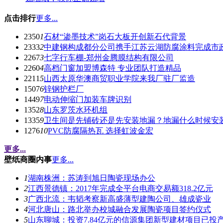
点击排行
更多...
2350
1
石材“渗墨技术”岗石大板开创新石代背景
2333
2
中建钢构成都分公司携手江苏云湖防腐涂料完成市
2267
3
七字行车棚-郑州金腾膜结构有限公司
2260
4
高档门窗加盟博森特 专业团队打造精品
2211
5
山西太原华澳商贸职业学院来我厂驻厂监造
1507
6
锌钢护栏厂
1449
7
电动伸缩门加装车牌识别
1352
8
山东罗茨水环机组
1335
9
卫生间是先铺砖还是先安装地漏？地漏什么时候安
1276
10
PVC防腐隔热瓦 选择虹波金宏
更多...
壁纸商圈内事
更多...
1
湖南株洲：苏涛到旭日陶瓷现场办公
2
江西景德镇：2017年完成全平台电商交易额318.2亿元
3
广西北流：韦韬考察新高盛薄型建陶公司、雄成瓷业
4
河北唐山：路北举办校城融合发展陶瓷项目签约仪式
5
山东聊城：投资7.84亿元的信源集团新型建材项目已投