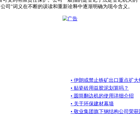
文"公司"词义在不断的误读和重新诠释中逐渐明确为现今含义。
• 伊朗或禁止铁矿出口重点扩大
• 贴瓷砖用益胶泥划算吗？
• 圆筒翻边机的使用详细介绍
• 关于环保建材幕墙
• 敬业集团旗下钢结构公司荣