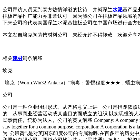
公司拜访人员受到泰方热情洋溢的接待，并就琛兰
水泥
基产品
挂板产品推广能力亦非常认可，因为我公司在挂板产品领域的
下来公司将代表泰国琛兰水泥基挂板公司在中国市场进行全方
本文发自埃克陶装饰材料公司，未经允许不得转载，欢迎分享本
相关
建材
词条解释：
埃克
“埃克（Worm.Win32.Anker.a）”病毒：警惕程度★★★，蠕虫
公司
公司是一种企业组织形式。从严格意义上讲，公司是指即依照
的，从事商业经营活动或某些目的而成立的组织.以实现投资
民事责任。统称为法人。公司的英文解释 Company: A company is a busine
stay together for a common purpose. corporation
为"公班衙",是对英国东印度公司的专属称呼.在百多年的历史
和股份有限公司。两类公司均为法人（民法通则36条），投资