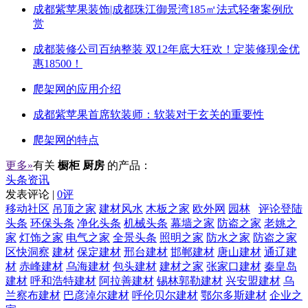
成都紫苹果装饰|成都珠江御景湾185㎡法式轻奢案例欣
赏
成都装修公司百纳整装 双12年底大狂欢！定装修现金优
惠18500！
爬架网的应用介绍
成都紫苹果首席软装师：软装对于玄关的重要性
爬架网的特点
更多»
有关
橱柜 厨房
的产品：
头条资讯
发表评论 |
0评
移动社区
吊顶之家
建材风水
木板之家
欧外网
园林
评论登陆
头条
环保头条
净化头条
机械头条
幕墙之家
防盗之家
老姚之
家
灯饰之家
电气之家
全景头条
照明之家
防水之家
防盗之家
区快洞察
建材
保定建材
邢台建材
邯郸建材
唐山建材
通辽建
材
赤峰建材
乌海建材
包头建材
建材之家
张家口建材
秦皇岛
建材
呼和浩特建材
阿拉善建材
锡林郭勒建材
兴安盟建材
乌
兰察布建材
巴彦淖尔建材
呼伦贝尔建材
鄂尔多斯建材
企业之