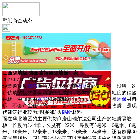
壁纸商企动态
山西隔墙板 陕西省轻质隔墙板厂家
2023-07-05 浏览:
292
经常购轻质
隔墙
板的人应该很清楚
板材
的内部构造，没错，这
种优质的板材是有两部分组成的，板材的两边是高轻度的硅酸
钙板，中间是由
水泥
和聚苯颗粒混合而成的，完全是
环保
材料
哦，不会产生任何的污染，更不会含有石棉等有害物质，是现
代建筑行业较为理想的防火
隔断
材料。
而在华北地区的主要供货商唐山瑞尔法公司生产的轻质隔墙
板，长度为2.44米，长度有1.22米，厚度有5毫米、6毫米、8毫
米、10毫米、12毫米、15毫米、20毫米、24毫米、还有超厚30
毫米等规格，同时瑞尔法公司可以定制任意规格的轻质隔墙