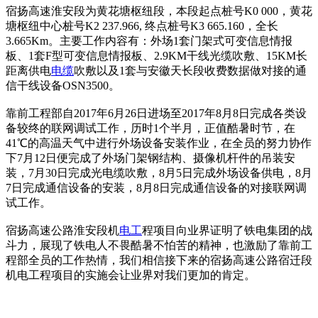
宿扬高速淮安段为黄花塘枢纽段，本段起点桩号K0 000，黄花
塘枢纽中心桩号K2 237.966, 终点桩号K3 665.160，全长
3.665Km。主要工作内容有：外场1套门架式可变信息情报
板、1套F型可变信息情报板、2.9KM干线光缆吹敷、15KM长
距离供电
电缆
吹敷以及1套与安徽天长段收费数据做对接的通
信干线设备OSN3500。
靠前工程部自2017年6月26日进场至2017年8月8日完成各类设
备较终的联网调试工作，历时1个半月，正值酷暑时节，在
41℃的高温天气中进行外场设备安装作业，在全员的努力协作
下7月12日便完成了外场门架钢结构、摄像机杆件的吊装安
装，7月30日完成光电缆吹敷，8月5日完成外场设备供电，8月
7日完成通信设备的安装，8月8日完成通信设备的对接联网调
试工作。
宿扬高速公路淮安段机
电工
程项目向业界证明了铁电集团的战
斗力，展现了铁电人不畏酷暑不怕苦的精神，也激励了靠前工
程部全员的工作热情，我们相信接下来的宿扬高速公路宿迁段
机电工程项目的实施会让业界对我们更加的肯定。