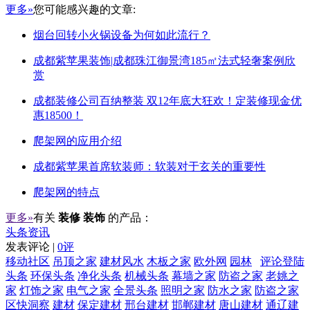
更多»
您可能感兴趣的文章:
烟台回转小火锅设备为何如此流行？
成都紫苹果装饰|成都珠江御景湾185㎡法式轻奢案例欣
赏
成都装修公司百纳整装 双12年底大狂欢！定装修现金优
惠18500！
爬架网的应用介绍
成都紫苹果首席软装师：软装对于玄关的重要性
爬架网的特点
更多»
有关
装修 装饰
的产品：
头条资讯
发表评论 |
0评
移动社区
吊顶之家
建材风水
木板之家
欧外网
园林
评论登陆
头条
环保头条
净化头条
机械头条
幕墙之家
防盗之家
老姚之
家
灯饰之家
电气之家
全景头条
照明之家
防水之家
防盗之家
区快洞察
建材
保定建材
邢台建材
邯郸建材
唐山建材
通辽建