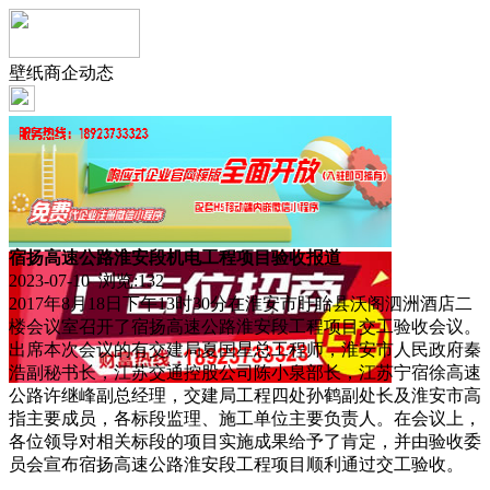
壁纸商企动态
宿扬高速公路淮安段机电工程项目验收报道
2023-07-10 浏览:
132
2017年8月18日下午13时30分在淮安市盱眙县沃阁泗洲酒店二
楼会议室召开了宿扬高速公路淮安段工程项目交工验收会议。
出席本次会议的有交建局夏国星总工程师，淮安市人民政府秦
浩副秘书长，江苏交通控股公司陈小泉部长，江苏宁宿徐高速
公路许继峰副总经理，交建局工程四处孙鹤副处长及淮安市高
指主要成员，各标段监理、施工单位主要负责人。在会议上，
各位领导对相关标段的项目实施成果给予了肯定，并由验收委
员会宣布宿扬高速公路淮安段工程项目顺利通过交工验收。