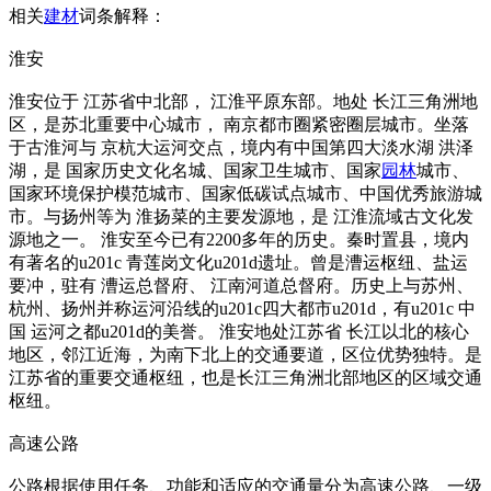
相关
建材
词条解释：
淮安
淮安位于 江苏省中北部， 江淮平原东部。地处 长江三角洲地
区，是苏北重要中心城市， 南京都市圈紧密圈层城市。坐落
于古淮河与 京杭大运河交点，境内有中国第四大淡水湖 洪泽
湖，是 国家历史文化名城、国家卫生城市、国家
园林
城市、
国家环境保护模范城市、国家低碳试点城市、中国优秀旅游城
市。与扬州等为 淮扬菜的主要发源地，是 江淮流域古文化发
源地之一。 淮安至今已有2200多年的历史。秦时置县，境内
有著名的u201c 青莲岗文化u201d遗址。曾是漕运枢纽、盐运
要冲，驻有 漕运总督府、 江南河道总督府。历史上与苏州、
杭州、扬州并称运河沿线的u201c四大都市u201d，有u201c 中
国 运河之都u201d的美誉。 淮安地处江苏省 长江以北的核心
地区，邻江近海，为南下北上的交通要道，区位优势独特。是
江苏省的重要交通枢纽，也是长江三角洲北部地区的区域交通
枢纽。
高速公路
公路根据使用任务、功能和适应的交通量分为高速公路、一级