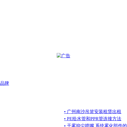
品牌
• 广州南沙吊篮安装租赁出租
• PE给水管和PPR管连接方法
• 干雾抑尘喷嘴 系统雾化部件