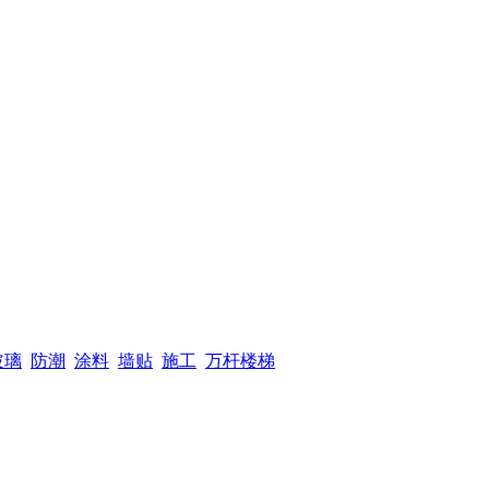
玻璃
防潮
涂料
墙贴
施工
万杆楼梯