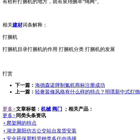
有秸秆打捆机的地方，就有泉翔捆草“绳网”。
相关
建材
词条解释：
打捆机
打捆机目录打捆机的作用 打捆机分类 打捆机的发展
打赏
下一篇：
海德森诺牌制氮机商标注册成功
上一篇：
轻奢装修风格有什么样的特点？明璞新中式灯饰
更多
>
文章标签：
机械
阀门
；相关产品：
更多
>
同类头条资讯
• 爬架网的特点
• 湖北襄阳仿古公交站台发货安装
• 安全环保塑料管种类多任由选择