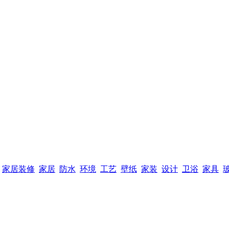
家居装修
家居
防水
环境
工艺
壁纸
家装
设计
卫浴
家具