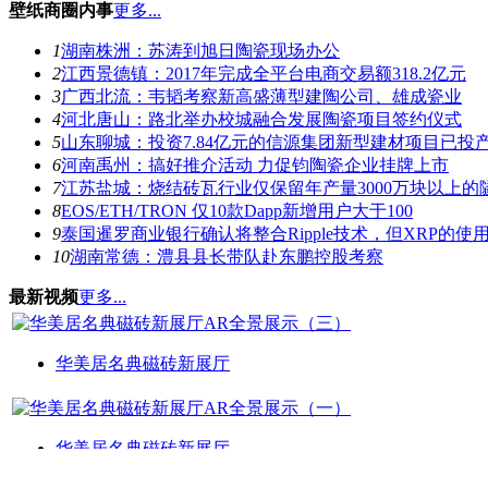
壁纸商圈内事
更多...
1
湖南株洲：苏涛到旭日陶瓷现场办公
2
江西景德镇：2017年完成全平台电商交易额318.2亿元
3
广西北流：韦韬考察新高盛薄型建陶公司、雄成瓷业
4
河北唐山：路北举办校城融合发展陶瓷项目签约仪式
5
山东聊城：投资7.84亿元的信源集团新型建材项目已投
6
河南禹州：搞好推介活动 力促钧陶瓷企业挂牌上市
7
江苏盐城：烧结砖瓦行业仅保留年产量3000万块以上的
8
EOS/ETH/TRON 仅10款Dapp新增用户大于100
9
泰国暹罗商业银行确认将整合Ripple技术，但XRP的使
10
湖南常德：澧县县长带队赴东鹏控股考察
最新视频
更多...
华美居名典磁砖新展厅
华美居名典磁砖新展厅