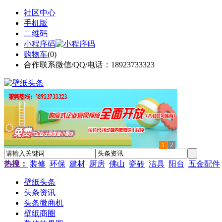
社区中心
手机版
二维码
小程序码
购物车
(
0
)
合作联系微信/QQ/电话：18923733323
1
2
热搜：
装修
环保
建材
厨房
佛山
瓷砖
洁具
阳台
五金配件
壁纸头条
头条资讯
头条微商机
壁纸商圈