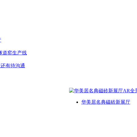
产
隧道窑生产线
用还有待沟通
华美居名典磁砖新展厅