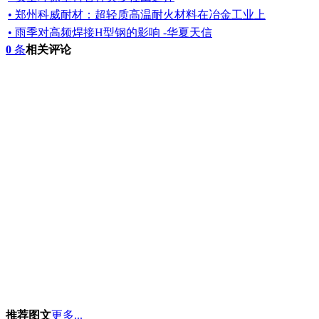
• 郑州科威耐材：超轻质高温耐火材料在冶金工业上
• 雨季对高频焊接H型钢的影响 -华夏天信
0
条
相关评论
推荐图文
更多...