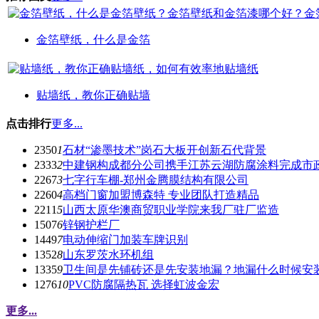
金箔壁纸，什么是金箔
贴墙纸，教你正确贴墙
点击排行
更多...
2350
1
石材“渗墨技术”岗石大板开创新石代背景
2333
2
中建钢构成都分公司携手江苏云湖防腐涂料完成市
2267
3
七字行车棚-郑州金腾膜结构有限公司
2260
4
高档门窗加盟博森特 专业团队打造精品
2211
5
山西太原华澳商贸职业学院来我厂驻厂监造
1507
6
锌钢护栏厂
1449
7
电动伸缩门加装车牌识别
1352
8
山东罗茨水环机组
1335
9
卫生间是先铺砖还是先安装地漏？地漏什么时候安
1276
10
PVC防腐隔热瓦 选择虹波金宏
更多...