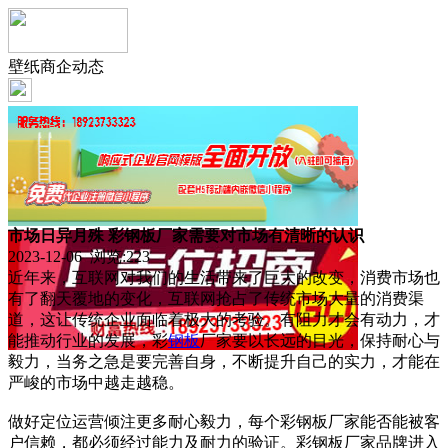
壁纸商企动态
市场日异月殊 彩钢板厂家需要对市场有清晰的认识
2023-12-06 浏览:
223
近年来，互联网对我们的生活带来了巨大的改变，消费市场也
有了翻天覆地的变化，互联网抢占了传统市场大量的消费渠
道，这让传统企业面临着极大的考验。有阻力才会有动力，才
能推动行业的发展，彩
钢板
厂家要以长远的目光，保持耐心与
毅力，当务之急是要完善自身，不断提升自己的实力，才能在
严峻的市场中越走越稳。
做好定位运营倾注更多耐心毅力，每个彩钢板厂家能否能被客
户信赖，都必须经过能力及耐力的验证。彩钢板厂家品牌进入