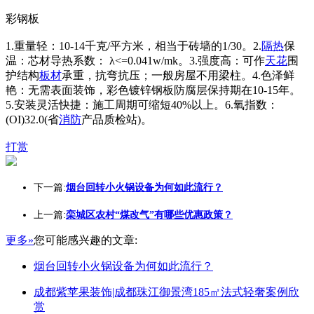
彩钢板
1.重量轻：10-14千克/平方米，相当于砖墙的1/30。2.
隔热
保
温：芯材导热系数： λ<=0.041w/mk。3.强度高：可作
天花
围
护结构
板材
承重，抗弯抗压；一般房屋不用梁柱。4.色泽鲜
艳：无需表面装饰，彩色镀锌钢板防腐层保持期在10-15年。
5.安装灵活快捷：施工周期可缩短40%以上。6.氧指数：
(OI)32.0(省
消防
产品质检站)。
打赏
下一篇:
烟台回转小火锅设备为何如此流行？
上一篇:
栾城区农村“煤改气”有哪些优惠政策？
更多»
您可能感兴趣的文章:
烟台回转小火锅设备为何如此流行？
成都紫苹果装饰|成都珠江御景湾185㎡法式轻奢案例欣
赏