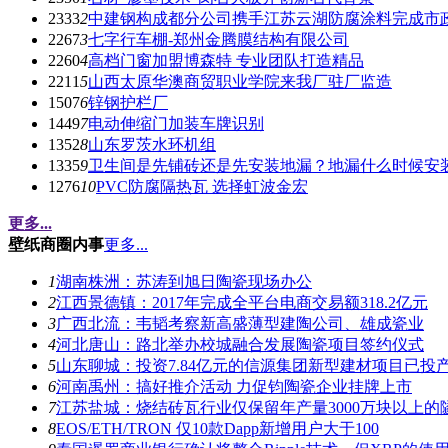
2333
2
中建钢构成都分公司携手江苏云湖防腐涂料完成市
2267
3
七字行车棚-郑州金腾膜结构有限公司
2260
4
高档门窗加盟博森特 专业团队打造精品
2211
5
山西太原华澳商贸职业学院来我厂驻厂监造
1507
6
锌钢护栏厂
1449
7
电动伸缩门加装车牌识别
1352
8
山东罗茨水环机组
1335
9
卫生间是先铺砖还是先安装地漏？地漏什么时候安
1276
10
PVC防腐隔热瓦 选择虹波金宏
更多...
壁纸商圈内事
更多...
1
湖南株洲：苏涛到旭日陶瓷现场办公
2
江西景德镇：2017年完成全平台电商交易额318.2亿元
3
广西北流：韦韬考察新高盛薄型建陶公司、雄成瓷业
4
河北唐山：路北举办校城融合发展陶瓷项目签约仪式
5
山东聊城：投资7.84亿元的信源集团新型建材项目已投
6
河南禹州：搞好推介活动 力促钧陶瓷企业挂牌上市
7
江苏盐城：烧结砖瓦行业仅保留年产量3000万块以上的
8
EOS/ETH/TRON 仅10款Dapp新增用户大于100