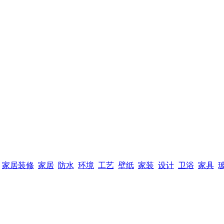
家居装修
家居
防水
环境
工艺
壁纸
家装
设计
卫浴
家具