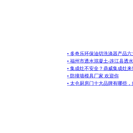
• 多奇乐环保油切洗涤器产品六
• 福州市透水混凝土-连江县透
• 集成灶不安全？鼎威集成灶
• 防撞墙模具厂家 欢迎你
• 太仓厨房门十大品牌有哪些