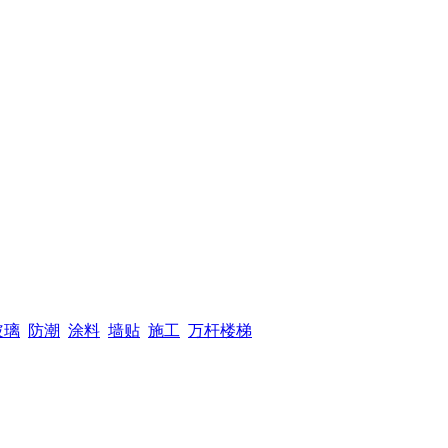
玻璃
防潮
涂料
墙贴
施工
万杆楼梯