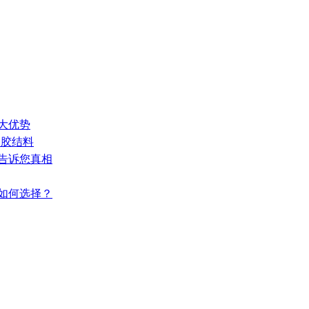
大优势
水胶结料
来告诉您真相
，如何选择？