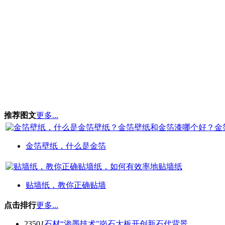
推荐图文
更多...
金箔壁纸，什么是金箔
贴墙纸，教你正确贴墙
点击排行
更多...
2350
1
石材“渗墨技术”岗石大板开创新石代背景