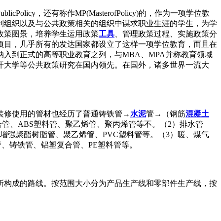
nPublicPolicy，还有称作MP(MasterofPolicy)的，作为一项学位教
利组织以及与公共政策相关的组织中谋求职业生涯的学生，为学
政策图景，培养学生运用政策
工具
、管理政策过程、实施政策分
项目，几乎所有的发达国家都设立了这样一项学位教育，而且在
入到正式的高等职业教育之列，与MBA、MPA并称教育领域
开大学等公共政策研究在国内领先。在国外，诸多世界一流大
装修使用的管材也经历了普通铸铁管→
水泥
管→（钢筋
混凝土
管、ABS塑料管、聚乙烯管、聚丙烯管等不。（2）排水管
增强聚酯树脂管、聚乙烯管、PVC塑料管等。（3）暖、煤气
管、铸铁管、铝塑复合管、PE塑料管等。
所构成的路线。按范围大小分为产品生产线和零部件生产线，按