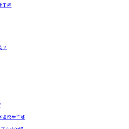
政工程
装？
产
隧道窑生产线