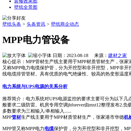
装修效果图
壁纸全景图
壁纸头条
>
头条资讯
>
壁纸商企动态
MPP电力管设备
日期：2023-08-18 来源：
建材之家
作
核心提示：MPP管材生产线主要用于MPP材质管材生产，张
又称MPP电力电缆保护管，分为开挖型和非开挖型，MPP非开
线电缆排管管材。具有优质的电气绝缘性、较高的热变形温度
电力系统与UPS电源的关系分析
推荐简介：电力系统对UPS电源监控的要求主要可分为以下几
般要求二级防雷。机房专用空调jhforever由mxt12整
多数要求为三相输入/单相输入......
MPP
管材
生产线主要用于MPP材质管材生产，张家港市华德
机
MPP管又称MPP电力
电缆
保护管，分为开挖型和非开挖型，MP