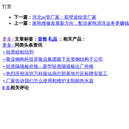
打赏
下一篇：
河北pe管厂家：双壁波纹管厂家
上一篇：
家电维修发展新方向，配合家电清洗业务更赚钱
更多
>
文章标签：
首饰
礼品
；相关产品：
更多
>
同类头条资讯
• 轻质砖粘结剂
• 敬业钢构科技是敬业集团旗下全资钢结构子公司
• 轻质隔墙板价格—新型轻质隔墙板出厂价格
• 热烈庆祝深圳万科留仙洞总部基地片区标牌安装工
• 厂家告诉我们怎么使用和维护太阳能热水器
0
条
相关评论