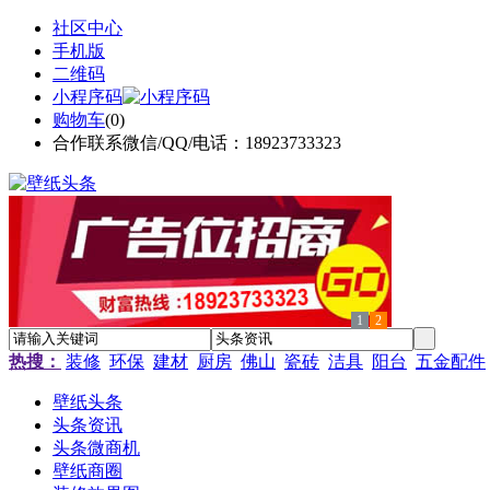
社区中心
手机版
二维码
小程序码
购物车
(
0
)
合作联系微信/QQ/电话：18923733323
1
2
热搜：
装修
环保
建材
厨房
佛山
瓷砖
洁具
阳台
五金配件
壁纸头条
头条资讯
头条微商机
壁纸商圈