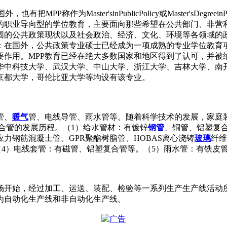
有把MPP称作为Master'sinPublicPolicy或Master'sDegreei
次的职业导向型的学位教育，主要面向那些希望在公共部门、非营
围的公共政策现状以及社会政治、经济、文化、环境等各领域的
论：在国外，公共政策专业硕士已经成为一项成熟的专业学位教育
作用。MPP教育已经在绝大多数国家和地区得到了认可，并被纳
华中科技大学、武汉大学、中山大学、浙江大学、吉林大学、南
京都大学，哥伦比亚大学等均设有该专业。
管、
暖气
管、电线导管、雨水管等。随着科学技术的发展，家庭
合管的发展历程。（1）给水管材：有镀锌
钢管
、铜管、铝塑复合
力钢筋混凝土管、GPR聚酯树脂管、HOBAS离心浇铸
玻璃
纤维
（4）电线套管：有磁管、铝塑复合管等。（5）雨水管：有铁皮
场开始，经过加工、运送、装配、检验等一系列生产生产线活动
为自动化生产线和非自动化生产线。