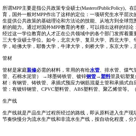
所谓MPP主要是指公共政策专业硕士(MasterofPublicPolicy)。在国外，也
育，国外一般对MPP作出了这样的定位：一项研究生水平层
生提供公共政策的基础理论和方法论的技能、从地方到全球范
析的能力。通过对国外MPP教育的考察，可以得出这样的结
经过这一学位教育的人才正在公共领域中的各个部门发挥着重要
三大专业硕士学位。如今，北京大学、复旦大学、西北大学、
学，哈佛大学，耶鲁大学，牛津大学，剑桥大学，东京大学，
管材
管材是家庭
装修
必需的材料，常用的有给
水管
、排水管、煤气
管、石棉水泥管） →球墨铸铁管、镀锌
钢管
→
塑料
管及铝塑复
材：有钢管、铸铁管、承插式预应力钢筋混凝土管和承插式自应
管：有镀锌钢管、CPVC塑料管、ABS塑料管、聚乙烯管等。
生产线
生产线就是产品生产过程所经过的路线，即从原料进入生产现
节奏快慢分为流水生产线和非流水生产线，按自动化程度，分