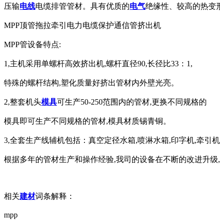
压输
电线
电缆排管管材。具有优质的
电气
绝缘性、较高的热变
MPP顶管拖拉牵引电力电缆保护通信管挤出机
MPP管设备特点:
1,主机采用单螺杆高效挤出机,螺杆直径90,长径比33：1,
特殊的螺杆结构,塑化质量好挤出管材内外壁光亮。
2,整套机头
模具
可生产50-250范围内的管材,更换不同规格的
模具即可生产不同规格的管材,模具材质锡青铜。
3,全套生产线辅机包括：真空定径水箱,喷淋水箱,印字机,牵引机
根据多年的管材生产和操作经验,我司的设备在不断的改进升级
相关
建材
词条解释：
mpp