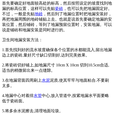
首先要确定好地面较高处的标高，然后按照设定的坡度找到地
漏的标高位置，这样可以先贴
瓷砖
，也可以先把地漏固定好。
不过，一般是先贴
地砖
，然后到了地漏位置时把地漏安装好，
再把地漏周围的地砖铺贴上去。也就是说首先要确定地漏的安
装位置，然后铺砖，等到了地漏预留位置时，安装地漏。可以
说是铺砖和地漏安装是同时进行的。
卫生间地漏安装方法：
1.首先找到好的流水坡度确保各个位置的水都能流入,留出地漏
边上的瓷砖,量好尺寸缺口切割好,达到完美效果。
2.将瓷砖切好铺上,如地漏尺寸 10cm X 10cm 切到10.5cm合适,
适当的稍微留出来一点缝隙。
3.在地漏背面四周刷上
水泥
泥质,使其牢牢与地面粘合.不要刷
太多。
4.地漏中心对着排
水管
中心,放入管道中,按紧地漏水平面要略
低于瓷砖面。
5.将多余水泥擦去,清理地面垃圾。