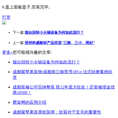
6.盖上面板盖子,安装完毕。
打赏
下一篇:
烟台回转小火锅设备为何如此流行？
上一篇:
郑州科威耐材产品宗旨“三耐、三小、两好”
更多»
您可能感兴趣的文章:
烟台回转小火锅设备为何如此流行？
成都紫苹果装饰|成都珠江御景湾185㎡法式轻奢案例欣
赏
成都装修公司百纳整装 双12年底大狂欢！定装修现金优
惠18500！
爬架网的应用介绍
成都紫苹果首席软装师：软装对于玄关的重要性