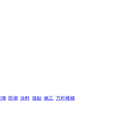
玻璃
防潮
涂料
墙贴
施工
万杆楼梯