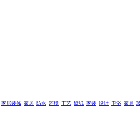
家居装修
家居
防水
环境
工艺
壁纸
家装
设计
卫浴
家具