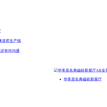
产
隧道窑生产线
用还有待沟通
华美居名典磁砖新展厅