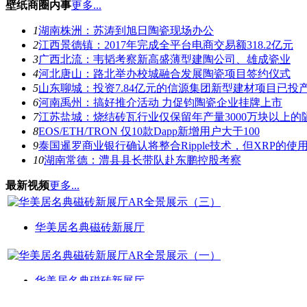
壁纸商圈内事
更多...
1
湖南株洲：苏涛到旭日陶瓷现场办公
2
江西景德镇：2017年完成全平台电商交易额318.2亿元
3
广西北流：韦韬考察新高盛薄型建陶公司、雄成瓷业
4
河北唐山：路北举办校城融合发展陶瓷项目签约仪式
5
山东聊城：投资7.84亿元的信源集团新型建材项目已投
6
河南禹州：搞好推介活动 力促钧陶瓷企业挂牌上市
7
江苏盐城：烧结砖瓦行业仅保留年产量3000万块以上的
8
EOS/ETH/TRON 仅10款Dapp新增用户大于100
9
泰国暹罗商业银行确认将整合Ripple技术，但XRP的使
10
湖南常德：澧县县长带队赴东鹏控股考察
最新视频
更多...
华美居名典磁砖新展厅
华美居名典磁砖新展厅