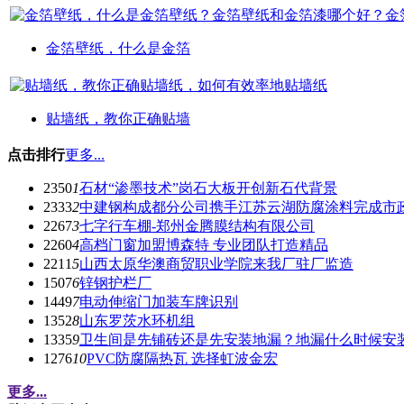
金箔壁纸，什么是金箔
贴墙纸，教你正确贴墙
点击排行
更多...
2350
1
石材“渗墨技术”岗石大板开创新石代背景
2333
2
中建钢构成都分公司携手江苏云湖防腐涂料完成市
2267
3
七字行车棚-郑州金腾膜结构有限公司
2260
4
高档门窗加盟博森特 专业团队打造精品
2211
5
山西太原华澳商贸职业学院来我厂驻厂监造
1507
6
锌钢护栏厂
1449
7
电动伸缩门加装车牌识别
1352
8
山东罗茨水环机组
1335
9
卫生间是先铺砖还是先安装地漏？地漏什么时候安
1276
10
PVC防腐隔热瓦 选择虹波金宏
更多...