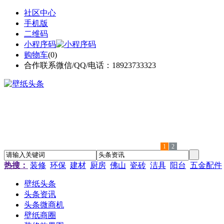
社区中心
手机版
二维码
小程序码
购物车
(
0
)
合作联系微信/QQ/电话：18923733323
1
2
热搜：
装修
环保
建材
厨房
佛山
瓷砖
洁具
阳台
五金配件
壁纸头条
头条资讯
头条微商机
壁纸商圈