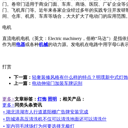
门。卷帘门适用于商业门面、车库、商场、医院、厂矿企业等
门、飞机库门等。近年来各家企业经过多年的实践专注开发研
间、仓库、机房、车库等场合，大大扩大了电动门的应用范围
电机
直流电机电机（英文：Electric machinery，俗称
作为用
电器
或各种
机械
的动力源。发电机在电路中用字母G表
打赏
下一篇：
轻奢装修风格有什么样的特点？明璞新中式灯饰
上一篇：
电动伸缩门加装车牌识别
更多
>
文章标签：
灯饰
照明
；相关产品：
更多
>
同类头条资讯
• 湖北洪湖市人行道遮阳棚广告牌安装完成
• 防城港高压清洗机不仅可以清洗地面还可以清洗什
• 室内羽毛球场灯为何要选择无极灯