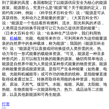
到了国家的高度，各国都制定了以能源供应安全为核心的能源
政策。能源那么，究竟什么是“能源”呢？关于能源的定义，目
前约有20种。例如：《科学技术百科全书》说：“能源是可从
其获得热、光和动力之类能量的资源”；《大英百科全书》
说：“能源是一个包括着所有燃料、流水、阳光和风的术语，
人类用适当的转换手段便可让它为自己提供所需的能量”；
《日本大百科全书》说：“在各种生产活动中，我们利用热
能、
机械
能、光能、电能等来作功，可利用来作为这些能量源
泉的自然界中的各种载体，称为能源”；我国的《能源百科全
书》说：“能源是可以直接或经转换提供人类所需的光、热、
动力等任一形式能量的载能体资源。”可见，能源是一种呈多
种形式的，且可以相互转换的能量的源泉。确切而简单地说，
能源是自然界中能为人类提供某种形式能量的物质资源。能源
亦称能量资源或能源资源。是指可产生各种能量（如热量、电
能、光能和机械能等）或可作功的物质的统称。是指能够直接
取得或者通过加工、转换而取得有用能的各种资源，包括煤
炭、原油、天然气、煤层气、水能、核能、风能、太阳能、地
热能、生物质能等一次能源和电力、热力、成品油等二次能
源，以及其他新能源和可再生能源.
打赏