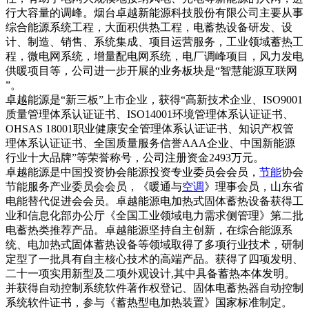
行大容量的调峰。烟台卓越新能源科技股份有限公司主要从事
综合能源系统工程，大面积供热工程，电蓄热设备研发、设
计、制造、销售、系统集成、项目运营服务，工业领域蓄热工
程，微电网系统，增量配电网系统，电厂调峰项目，风力发电
供暖项目等，公司进一步开展的业务板块是“智慧能源互联网
”。
卓越能源是“新三板”上市企业，获得“高新技术企业、ISO9001
质量管理体系认证证书、ISO14001环境管理体系认证证书、
OHSAS 18001职业健康安全管理体系认证证书、知识产权管
理体系认证证书、全国质量服务信誉AAA企业、中国新能源
行业十大品牌”等荣誉称号，公司注册资金2493万元。
卓越能源是中国投资协会能源投资专业委员会会员，
节能
协会
节能服务产业委员会会员，《暖通与
空调
》理事会员，山东省
电能替代促进会会员。卓越能源电加热式固体蓄热设备获得工
业和信息化部办公厅《全国工业领域电力需求侧管理》第二批
电蓄热类推荐产品。卓越能源坚持自主创新，在综合能源系
统、电加热式固体蓄热设备等领域取得了多项行业技术，研制
定型了一批具有自主核心技术的高端产品。获得了四项发明、
二十一项实用新型及二项外观设计,其中具备蓄热本体发明。
并获得自动控制系统软件著作权登记、固体电蓄热器自动控制
系统软件证书，参与《蓄热型电加热装置》国家标准制定。