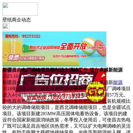
壁纸商企动态
新疆昌吉电厂调峰项目顺利进入调峰工作-烟台卓越新能源
2023-10-12 浏览:
244
新疆昌吉电厂调峰项目顺利进入调峰工作-烟台卓越新
能源
2018年11月13日，烟台卓越能源设备在华电昌吉电厂调峰项目
进入4小时阶段满负荷调峰工作，获得电网调峰费用57万元。
华电昌吉热电厂辅助调峰服务项目是目前国内单机装机规模比
较的大的调峰储能项目，是西北调峰储能项目，也是全疆试点
项目。该项目新建285MW高压固体电蓄热设备。该项目的建
设符合国家新能源消纳政策，冬季投入使用后，可使昌吉热电
厂既可以满足昌吉地区供热需求，又可以扩大电网调峰的灵活
性，有助于电网大规模地接纳风电、光电等新能源的入网，进