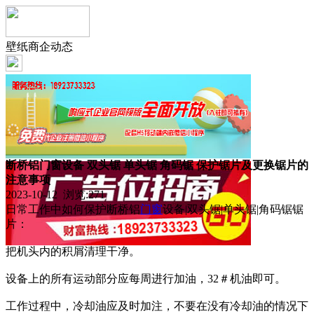
壁纸商企动态
断桥铝门窗设备 双头锯 单头锯 角码锯 保护锯片及更换锯片的
注意事项
2023-10-12 浏览:
271
日常工作中如何保护断桥铝
门窗
设备|双头锯|单头锯|角码锯锯
片：
把机头内的积屑清理干净。
设备上的所有运动部分应每周进行加油，32＃机油即可。
工作过程中，冷却油应及时加注，不要在没有冷却油的情况下