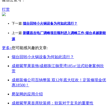
打赏
下一篇:
烟台回转小火锅设备为何如此流行？
上一篇:
新疆昌吉电厂调峰项目顺利进入调峰工作-烟台卓越新能
源
更多»
您可能感兴趣的文章:
烟台回转小火锅设备为何如此流行？
成都紫苹果装饰|成都珠江御景湾185㎡法式轻奢案例欣
赏
成都装修公司百纳整装 双12年底大狂欢！定装修现金优
惠18500！
爬架网的应用介绍
成都紫苹果首席软装师：软装对于玄关的重要性